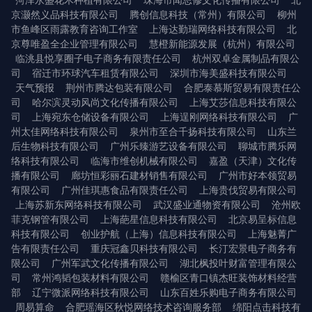
菏泽永盛花木种植有限公司
珠海市闻思修文化传播有限公司
北
京灏然义品科技有限公司
腾创信息科技（常州）有限公司
柳州
市鱼峰区雨露教育咨询工作室
上海达勤瑞网络科技有限公司
北
京尊唯盈全企业管理有限公司
慧橙新能源发展（杭州）有限公司
临洮县悦享圈子电子商务有限责任公司
杭州双卓金属制品有限公
司
宿迁市环球汽车租赁有限公司
深圳市海美盛科技有限公司
天气预报
荆州市腾达包装有限公司
合肥泰慕斯贸易有限责任公
司
哈尔滨灵动风尚文化传播有限公司
上海艾莎信息科技有限公
司
上海宛东仓储设备有限公司
上海逞刚网络科技有限公司
广
州太佳网络科技有限公司
泉州市至合千扬科技有限公司
山东兰
后生物科技有限公司
广州乐臻游艺设备有限公司
聊城市腾乐网
络科技有限公司
临海市维创机械有限公司
嘉盈（天津）文化传
播有限公司
廊坊恒彩丽石建材销售有限公司
广州市好本领贸易
有限公司
广州佳琪惠食品有限责任公司
上海贵伐贸易有限公司
上海苏新东网络科技有限公司
武汉盛业通物资有限公司
沧州欧
菲克钢管有限公司
上海葩星信息科技有限公司
北京易呈标信息
科技有限公司
创业护航（上海）信息科技有限公司
上海魅菁广
告有限责任公司
重庆冠鑫贝科技有限公司
长汀宏景电子商务有
限公司
广州军武文化传播有限公司
湖北枫投叶财富管理有限公
司
常州鸿韬包装材料有限公司
赣榆区青口镇杰旺装饰材料经营
部
辽宁微派网络科技有限公司
山东百姓乐购电子商务有限公司
周易算命
合肥瑶海区秋悦网络技术咨询服务部
绵阳点击科技有